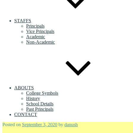
STAFFS
Principals
Vice Principals
Academic
Non-Academic
ABOUTS
College Symbols
History
School Details
Past Principals
CONTACT
Posted on
September 3, 2020
by
danush