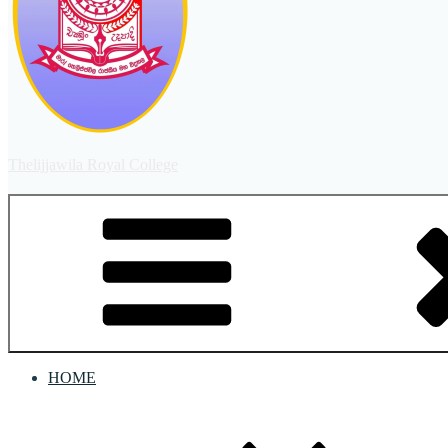
Thelijjawila Royal College
HOME