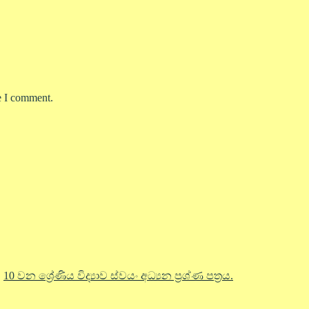
e I comment.
10 වන ශ්‍රේණිය විද්‍යාව ස්වයං අධ්‍යන ප්‍රශ්ණ පත්‍රය.