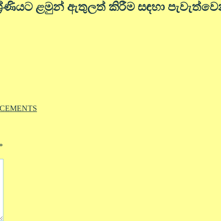
‍රේණියට ළමුන් ඇතුලත් කිරීම සඳහා පැවැත්ව
CEMENTS
*